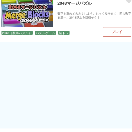
集めてつなげてムシ王国をプレイ
集めてつなげてムシ王国
同じムシをつなげて、違うムシにどんどん進化させてい
こう！
プレイ
パズルゲーム
脳トレ
フルーティパズルをプレイ
フルーティパズル
すべてのフルーツを消そう。消す順番を考えよう。