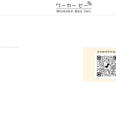
同じ数字を並べよう
アヒルの数字パズル
遊び方を見る
スマホでアクセ
無料で遊べるかんたんゲームを配
本ゲームは
株式会社
信中
パズル・アクション・脳トレなど、ブラウザですぐ遊
べるゲームを配信中！
もっと見る