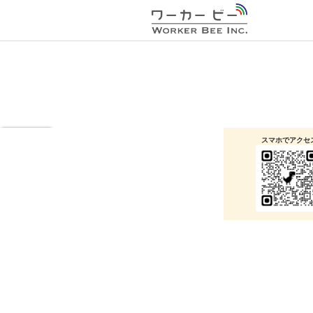
一列に並べよう
ことりパズル９×９
遊び方を見る
スマホでアクセ
無料で遊べるかんたんゲームを配
本ゲームは
株式会社
信中
パズル・アクション・脳トレなど、ブラウザですぐ遊
べるゲームを配信中！
もっと見る